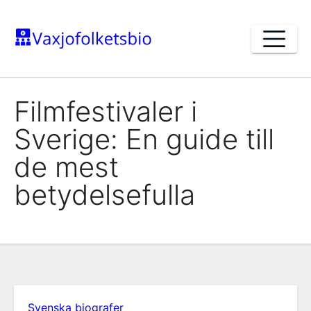
Skip
to
content
Filmfestivaler i
Sverige: En guide till
de mest
betydelsefulla
Svenska biografer