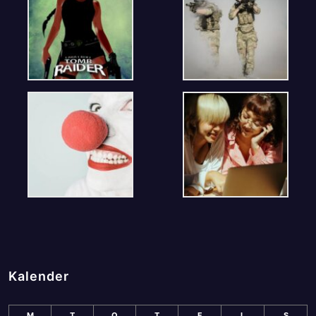
Kalender
M
T
O
T
F
L
S